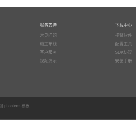
服务支持
下载中心
常见问题
接警软件
施工布线
配置工具
客户服务
SDK协议
视频演示
安装手册
图
pbootcms模板