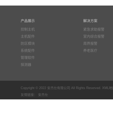
产品展示
解决方案
控制主机
紧急求助报警
主机配件
室内综合报警
防区模块
周界报警
系统配件
养老医疗
管理软件
探测器
Copyright © 2022 安杰仕有限公司 All Rights Reserved.
XML地
友情链接：
安杰仕