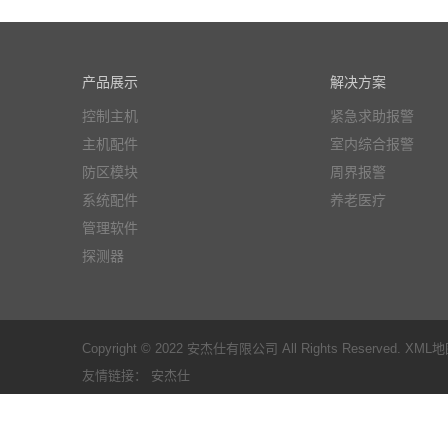
产品展示
解决方案
控制主机
紧急求助报警
主机配件
室内综合报警
防区模块
周界报警
系统配件
养老医疗
管理软件
探测器
Copyright © 2022 安杰仕有限公司 All Rights Reserved.
XML地
友情链接：
安杰仕