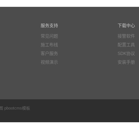
服务支持
下载中心
常见问题
接警软件
施工布线
配置工具
客户服务
SDK协议
视频演示
安装手册
图
pbootcms模板