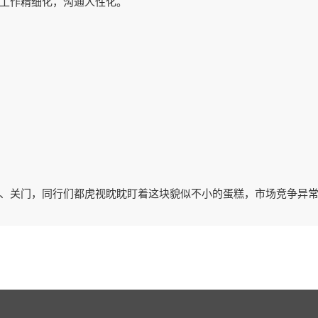
工作精细化，沟通人性化。
、关门，同行们都虎视眈眈盯着这块貌似不小的蛋糕，市场竞争异